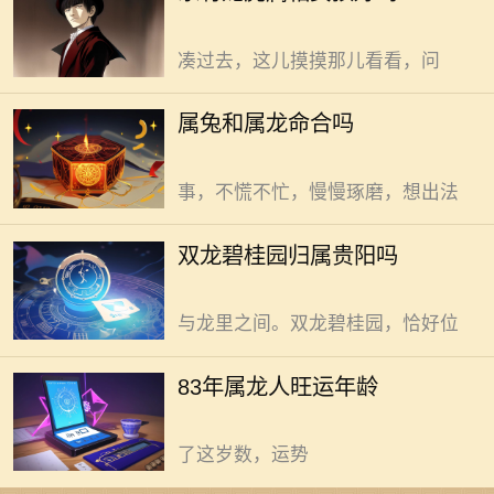
有相处之道。这事儿，众说纷纭。
劲儿。家里摆着新物件，她准第一个
先看属兔的特质。兔，性子温，似春
凑过去，这儿摸摸那儿看看，问
日微风，轻柔不燥。做事，稳稳当
当，不冒进。待人，和和气气，一团
双龙碧桂园归属贵阳？答案并不
属兔和属龙命合吗
和气。日常里，喜欢安静，窝在角
绝对。 双龙，常被视作贵阳双龙
落，看看书，听听曲，自得其乐。遇
航空港经济区的代称。碧桂园，知名
事，不慌不忙，慢慢琢磨，想出法
房企，所建楼盘众多。可双龙碧桂
园，是否就一定归属贵阳呢。实现家
83年属龙人39岁后运势渐佳，
双龙碧桂园归属贵阳吗
庭般的归属感探寻，得先从地理位置
35、41、47、53、59岁亦是关键节
说起。双龙航空港经济区，处于贵阳
点。 83年属龙的人，骨子里那股
与龙里之间。双龙碧桂园，恰好位
不服输的劲儿，让他们在年轻时总想
着闯出一片天。可现实总爱开玩笑，
83年属龙人旺运年龄
事业刚有起色就遇瓶颈，感情刚稳定
又生波折。别急，39岁是个坎儿，过
了这岁数，运势