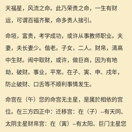
天福星，风流之命。此乃荣贵之命，一生有财
运，可谓百福齐聚，命多贵人接引。
命垣，富贵，考学成功，或许从事教师职业。夫
妻，夫长妻少。偕老。子女，二人。财帛，清高
中生财。闹中取财，或许，做巨商，因为有地
劫，破财。事业，平常。在子、寅、申、戌年，
防止破财、口舌等不顺利事情发生。
命宫在（午）您的命宫无主星，是属於相依的宫
位。在三方四正中：迁移宫：在（子）--有天同、
太阴主星财帛宫：在（寅）--有太阳、巨门主星您