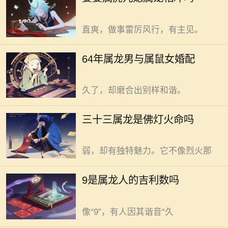
组合相处融洽。日子能否过好，并不
获别样幸福。 豪迈，是64年龙男
由属相决定。属虎的婆婆，通常性格
的自带属性。走路带风，说话掷地有
直爽，做事雷厉风行，有主见。
声，做事从不拖泥带水。属鼠女则心
思细腻如丝。家里物件摆放，她都有
三十三属龙，是佛灯火命这种说
64年属龙男与属鼠女婚配
讲究。哪样东西放哪，心里门儿清。
法并无确凿依据。此问牵出传统命理
这两人凑一块儿，风格迥异。可日子
的复杂探讨。 三十三岁，人生已
久了，却磨合出别样和谐。
走过一段路程。属龙者，自带豪迈特
质。龙，在传统认知里，是祥瑞与力
9未必是属龙人的吉利数，别盲目
三十三属龙是佛灯火命吗
量的代表。那属龙之人在命理中，和
跟风这类说法。日常里，数字的吉利
佛灯火命有无联系？佛灯火，光虽
与否，并不一成不变，需结合具体场
弱，却有独特魅力。它不像烈火那
景考量。 电梯门开合间，气流杂
乱。若入户门正对电梯，气场不稳。
二月廿二属龙者，星座多为双鱼
9是属龙人的吉利数吗
人易心神不宁。有人认为选个吉利数
座。 二月廿二，春意正盛。一般
挂门牌能挡这股乱气。但别随意选，
而言，属龙的人生在这一日，星座归
像“9”，有人因其谐音“久
属双鱼座。双鱼座恰似潺潺流水，温