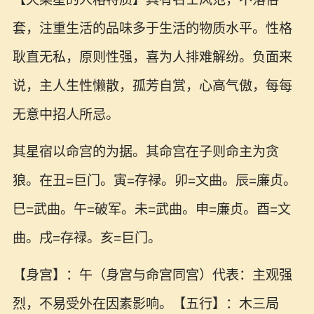
套，注重生活的品味多于生活的物质水平。性格
耿直无私，原则性强，喜为人排难解纷。负面来
说，主人生性懒散，孤芳自赏，心高气傲，每每
无意中招人所忌。
其星宿以命宫的为据。其命宫在子则命主为贪
狼。在丑=巨门。寅=存禄。卯=文曲。辰=廉贞。
巳=武曲。午=破军。未=武曲。申=廉贞。酉=文
曲。戌=存禄。亥=巨门。
【身宫】：午（身宫与命宫同宫）代表：主观强
烈，不易受外在因素影响。【五行】：木三局