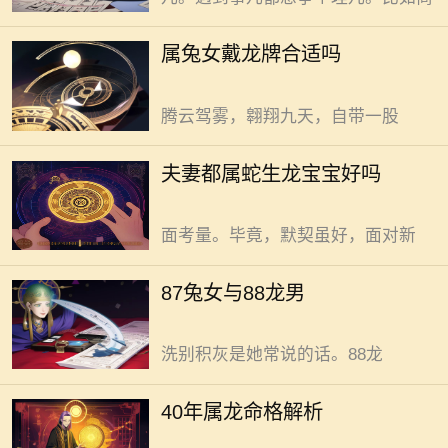
康、和谐与持续发展的运势支撑，可
以通过通过精准抑制火气、强化土性
夫妻都属蛇盼生龙宝宝，这事儿
属兔女戴龙牌合适吗
根基、调和内外环境完成。龙，在传
在理论上可行且值得期待。 属蛇
统意象里，是威严、尊贵的象征。它
夫妻，心思细腻且敏锐非常。蛇，灵
腾云驾雾，翱翔九天，自带一股
动狡黠，遇事冷静自持，对生活规划
清晰。两人相处，默契十足心有灵
87兔女与88龙男，相处需多些理
夫妻都属蛇生龙宝宝好吗
犀。日常交流，一个眼神一个动作便
解包容，如此才能让感情稳步升
知对方心意。但生宝宝这事儿，需全
温。 87兔女，心思细腻温柔婉
面考量。毕竟，默契虽好，面对新
约。清晨阳光刚洒进窗，她便轻手轻
脚起身整理房间。衣物叠放整齐，桌
40年属龙者，一生顺遂有福泽，
87兔女与88龙男
面擦拭干净，角落灰尘也不放过。家
命格自带特殊魅力。 龙，华夏文
里物件总被她收拾得清爽干净，及时
化中尊贵与祥瑞的象征。40年出生的
洗别积灰是她常说的话。88龙
龙，不服输的劲儿与生俱来。幼时，
对世界充满好奇。探索欲如火般旺
相处得宜感情稳，女属龙男属兔
40年属龙命格解析
盛。遇到难题不低头。学骑自行车摔
的组合存在适配可能。 强势尊贵
破膝盖，眼泪打转仍咬牙再试。一次