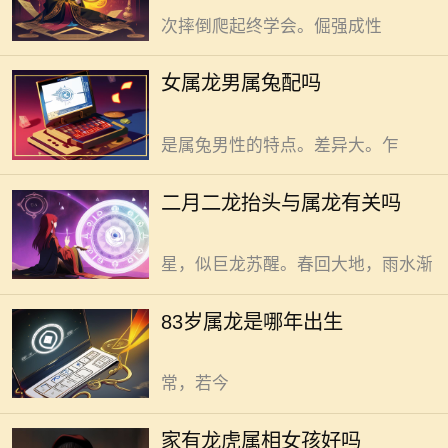
是龙在传统印象里的标签。有股不服
次摔倒爬起终学会。倔强成性
输的劲儿，行事果断目标明确，自带
强大气场，这是属龙女性的特质。温
二月二龙抬头与属龙并无直接关
女属龙男属兔配吗
和细腻是兔给人的感觉。大多性格随
联。二月二，春雷响，龙抬头。街头
和心思缜密，追求安稳平静生活，这
巷尾常听人念叨“属龙的，今儿得精
是属兔男性的特点。差异大。乍
神点儿”，话里带着几分期待与神
秘。可这期待与神秘，未必真与属龙
83岁属龙的人大概率出生于1940
二月二龙抬头与属龙有关吗
者有特殊联系。 老辈儿讲，龙抬
年或1941年。 要算这83岁属龙的
头，万物醒。东方地平线升起龙角
人出生年份，得先明确当下年份。若
星，似巨龙苏醒。春回大地，雨水渐
今年是2024年，生肖每十二年一轮
回。从2024年往前推83岁，得到
家有龙虎属相的女孩，福气满满
83岁属龙是哪年出生
1941年。但生肖按农历算，且出生当
自成风景。龙，象征祥瑞；虎，寓意
年若没过生日，年龄计算有差异。通
勇猛，这俩属相的女孩，自带独特气
常，若今
质，是家中别样的存在。 龙属相
女孩，灵动聪慧尽显。对啥都好奇，
属兔和属龙命合，这并不绝对却
家有龙虎属相女孩好吗
眼睛滴溜溜转，打小就透着一股机灵