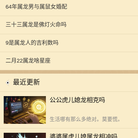
64年属龙男与属鼠女婚配
三十三属龙是佛灯火命吗
9是属龙人的吉利数吗
公公虎儿媳龙并不相克，别让迷
二月22属龙啥星座
信扰了生活安宁。老辈儿常说的属相
相克，多是传统观念的延伸。别太当
最近更新
真。 龙腾四海，虎啸山林。单看
这俩属相，一个尊贵，一个霸气。有
婆婆属虎儿媳属龙，不会相冲。
公公虎儿媳龙相克吗
人担心，这俩凑一块儿，会不会“王
这种说法缺乏科学依据，莫要因此扰
见王”，家里闹得不可开交。其实，
乱生活节奏。 老一辈常说“龙虎
生活哪有那么多绝对。莫要慌。
斗”，担忧虎婆婆与龙儿媳相处会冲
突不断。可实际生活里，许多这样的
64年属龙男与属鼠女婚配，能收
婆婆属虎儿媳属龙相冲吗