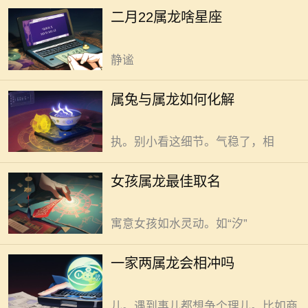
柔且善感。 心里有片海是双鱼座
属兔属龙若相冲，通过日常细节
二月22属龙啥星座
的人。时而平静，时而翻涌是这片海
调整可有效缓和。 生肖相冲，常
的状态。平静时，如晨雾笼罩的湖，
被说气场不合，其实不必慌。入户门
静谧
正对电梯，气流直冲屋里。气乱窜，
人易躁。可在门后挂个棉麻布帘，气
属龙女孩取名，以生肖特性融合
属兔与属龙如何化解
流撞上帘子速度缓下来，气就稳了。
女孩特质为佳。给属龙女孩取名，得
这招，属兔属龙住一起用，能少些争
兼顾生肖特性与女孩特质。龙在传统
执。别小看这细节。气稳了，相
文化里，象征尊贵、吉祥、力量，女
孩则多温柔、灵动、聪慧，把二者融
女孩属龙最佳取名
合，名字便独特。名字，是期许。
一家两属龙，通常不会相冲。
龙喜水，水润万物。选带水旁的字，
龙，在传统文化里是祥瑞象征。可家
寓意女孩如水灵动。如“汐”
里俩属龙气场是否会“打架”。其实，
这说法一般没啥科学依据。多是民间
这事儿得细琢磨，属兔女戴龙牌
一家两属龙会相冲吗
一种模糊联想罢了。莫纠结。 日
合适与否有诸多考量。 实现家庭
常相处，俩属龙的人都有股不服输劲
能量场的稳定运转，为居住者带来健
儿。遇到事儿都想争个理儿。比如商