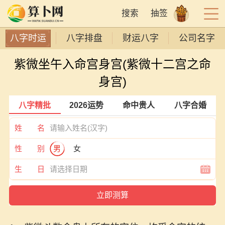
搜索
抽签
八字时运
八字排盘
财运八字
公司名字
紫微坐午入命宫身宫(紫微十二宫之命
身宫)
八字精批
2026运势
命中贵人
八字合婚
姓 名
性 别
男
女
生 日