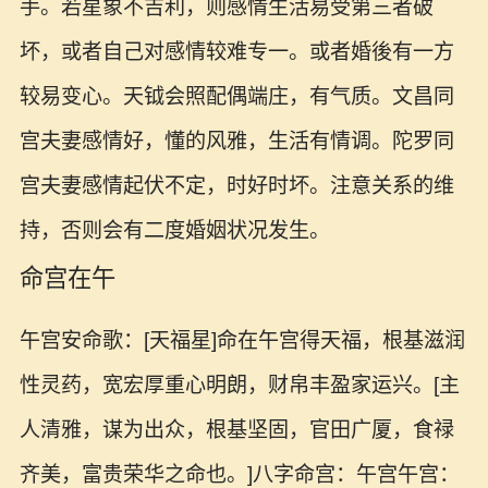
手。若星象不吉利，则感情生活易受第三者破
坏，或者自己对感情较难专一。或者婚後有一方
较易变心。天钺会照配偶端庄，有气质。文昌同
宫夫妻感情好，懂的风雅，生活有情调。陀罗同
宫夫妻感情起伏不定，时好时坏。注意关系的维
持，否则会有二度婚姻状况发生。
命宫在午
午宫安命歌：[天福星]命在午宫得天福，根基滋润
性灵药，宽宏厚重心明朗，财帛丰盈家运兴。[主
人清雅，谋为出众，根基坚固，官田广厦，食禄
齐美，富贵荣华之命也。]八字命宫：午宫午宫：