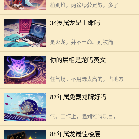
植别堆，两盆绿萝足够，多了
气。但命理五行，绝非仅凭属相就能
轻易判定。需翻查老黄历，明确出生
我的属相并不龙，但属龙者家居
34岁属龙是土命吗
年份对应的天干地支，再依此推算五
布置宜取自然灵动，忌堆砌繁复。
行。如丙辰年生的龙，丙属火，那便
气不稳，人难安。电梯门开合，裹挟
是火龙，并不土命。别被简
气流乱窜。撞过井道，直扑入户。若
家临电梯，合适高度且叶片舒展的绿
87年属兔戴龙牌，利弊需综合考
你的属相是龙吗英文
植摆玄关处，像小卫士。选如散尾
量后再做决定。 兔性温顺，心思
葵，别选枝叶细碎的。缓冲气流，稳
细腻，生于87年。龙牌自带霸气，尊
住气场。不用选太高的，占地方
贵权威是龙在中国文化里的象征。柔
和的兔与刚猛的龙，乍一看，似乎难
88年属龙选楼层，合适就好无需
87年属兔戴龙牌好吗
以和谐共处。可有人觉得，戴龙牌能
过度迷信。 88年生的属龙人，命
借龙威壮胆。面对挑战，心里有底
里自带冲劲儿。选楼层，有人想挑
气。工作上，遇到难啃项目，
“旺自己”的。其实，这事儿有门道但
不必过于玄乎。电梯房里，电梯门是
76年属龙者今年添丁有盼头，却
88年属龙最佳楼层
“气口”。开合不断气流乱窜。入户门
也需综合考量。电梯门开合，裹挟气