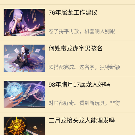
靠窗位，窗外有树最好，树影晃气不
何姓带龙虎字男孩名，需精心挑
76年属龙工作建议
躁，阳光斜照精神足。 打印机常
选。龙虎，作为祥瑞与力量的代表，
卡纸别急着拍，蹲下看看纸盒。纸角
融入名字能赋予孩子独特气质。
卷了捋平再放，机器响人别跟
选“龙”字入名。龙，尊贵权威的象
征。取名“何龙曜”，似见巨龙在日光
98年腊月十七生属龙人，命运自
何姓带龙虎字男孩名
下闪耀光芒万丈。实现孩子未来光
有独特之处。 冷风飕飕，腊月寒
明、自带光芒的期许，可以通过龙与
天。这天出生的属龙人，生来带着一
曜搭配完成。这名字，独特新颖
股冲劲。别家孩子还在父母怀里撒
娇，他们已能自己摸索着走路，跌倒
二月二龙抬头这天，龙人能理
98年腊月17属龙人好吗
了，拍拍土，接着走。这股不服输的
发，这是传统习俗里的好彩头。
劲儿，让人惊叹。打小就活泼好动，
二月二，龙抬头，理发去旧迎新头。
对啥都好奇。看到新玩具，非得
春回大地，万物复苏的时节里。街头
巷尾的理发店热闹非凡。为啥如此？
为姜姓属龙男孩取两字名，需兼
二月龙抬头龙人能理发吗
就为讨个好彩头。老话说“二月二剃
顾姓氏与生肖的独特融合。 龙，
龙头，一年都有精神头”。大家都盼
作为传统文化里的祥瑞之兽，象征尊