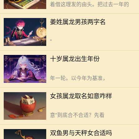
着借这理发的由头。把过去一年的
贵与力量。姜姓，自带古朴厚重底
蕴。二者结合，名字需兼具灵动与大
十岁属龙，出生年份为2000年或
姜姓属龙男孩两字名
气特质。取名，需让二者相融，碰撞
2014年。龙在十二生肖里，向来是祥
出奇妙火花。 “姜翊”是个好选择。
瑞象征，属龙的孩子，常被寄予厚
“
望，活力满满，自带一股蓬勃朝气。
那十岁属龙的孩子，究竟出生在哪一
女孩属龙取名“如意”是可行的，但
十岁属龙出生年份
年呢？也许不同年份有着不同的成长
需结合具体情况考量。“如意”二字，
印记。 需知晓，生肖轮回，十二
简洁又美好，给属龙女孩取这名，乍
年一轮。以今年为基准，
一听，满是顺遂心意之感。 龙，
是尊贵、吉祥的象征。腾云驾雾，翱
双鱼男与天秤女合适与否，缘分
女孩属龙取名如意咋样
翔九天。给属龙女孩取名，不少人想
与磨合交织出答案。 电梯门开合
借龙之祥瑞，赋予孩子好运。那“如
间，气流如无形之手撩拨思绪。双鱼
意”到底合不合适？先看
男敏感，似被这气流轻易搅乱内心平
静。天秤女优雅，于人群中自如穿
双鱼男与天秤女合适吗
梭，如鱼得水。初次相遇，双鱼男目