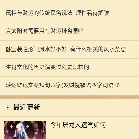
属相与财运的传统民俗说法_理性看待解读
真太阳时需要用在财运排盘里吗
卧室装隐形门风水好不好_有什么相关的风水禁忌
生肖文化的历史演变过程是怎样的
今年属龙人运气稳中藏变，顺势
转运财运文案短句八字(发财祝福语四字词语100
而为可获顺遂。 乱窜的气流裹着
电梯门开合冲进楼道。寒意被风卷着
句文案摘抄)
最近更新
从吱呀响的入户门往屋里钻。人缩脖
子被穿堂风激得坐窗边，心难静，气
34岁属龙，未必是土命，得结合
今年属龙人运气如何
乱。先理顺这股“气”是属龙者今年的
具体生年判断。 34岁，正处人生
首要。圆叶聚柔，尖叶带煞。窗边绿
奋进之时。属龙者，往往自带蓬勃朝