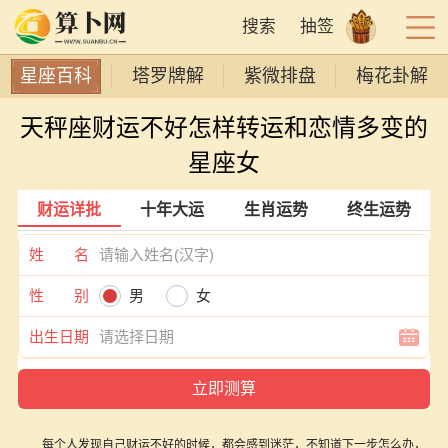
搜索
抽签
星座百科
塔罗牌解
紫微排盘
梅花卦解
天秤座财运不好怎样转运和恋情多变的
星座女
财运详批
十年大运
生肖运势
终生运势
姓 名
性 别
男
女
出生日期
每个人发现自己财运不好的时候，都会感到迷茫，不知道下一步怎么办，