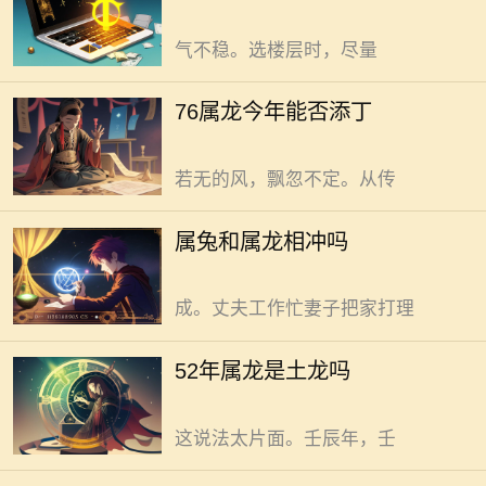
正对电梯，气流直冲家里。人难安。
流乱窜。撞过井道，直扑入户。气不
气不稳。选楼层时，尽量
稳，添丁事，得细思量。 76年属
龙者，今年添丁并无绝对定论。生肖
不必被“属兔和属龙相冲”的问题过
76属龙今年能否添丁
运势之说，玄妙非常。也许能带来些
度困扰，答案是否定的。 老一辈
微影响，却不能决定所有。它像若有
常说属相相冲日子难顺。可这说法，
若无的风，飘忽不定。从传
未必靠谱。小区里丈夫属龙妻子属兔
的夫妻。刚结婚听旁人说属相不合心
52年属龙不是单纯土龙。且听深
属兔和属龙相冲吗
里犯嘀咕。实现家庭和谐，为生活增
入分析。 1952年，岁在壬辰。按
添温馨，可以通过日子越过越好完
传统干支纪年，天干为壬，地支是
成。丈夫工作忙妻子把家打理
辰。辰对应生肖龙，这没错。传统命
理里，五行与天干地支紧密相连。壬
今年属龙女孩桃花运有起伏但充
52年属龙是土龙吗
属水，辰属土。有人简单认为辰对应
满机遇，环境与心态的调整助力颇
龙，那这年出生的龙就是土龙。但，
多。 电梯门开合，气流乱窜直扑
这说法太片面。壬辰年，壬
入户。气不稳，心难安。若住处入户
门正对电梯，这股乱冲之气易扰乱自
“牛龙并不相克”，常听闻的“牛龙