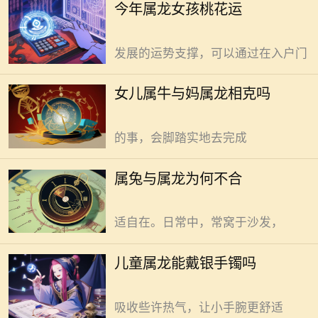
今年属龙女孩桃花运
身气场。实现家庭能量场的稳定运
相克”说法，其实并无科学依据。
转，为居住者带来健康、和谐与持续
传统视角下，牛象征着踏实稳重，龙
发展的运势支撑，可以通过在入户门
代表着气势磅礴，二者性格差异大，
便有人觉得会相克。但生活并不简单
属兔与属龙的确常被认为难合，
女儿属牛与妈属龙相克吗
的性格碰撞。女儿属牛，那股倔强与
实则源于性格与行事风格差异。
踏实，如同默默耕耘的老黄牛。认定
属兔者，心思细腻如丝。行事极为谨
的事，会脚踏实地去完成
慎，遇事必先思量再行动，稳扎稳打
是常态。生活里，安静平和是追求，
儿童属龙能戴银手镯，但需谨慎
属兔与属龙为何不合
不喜纷扰嘈杂。家中布置，简单温馨
权衡。 属龙娃，活力满满。银镯
至上，物件摆放，不慕华丽，只求舒
子，闪亮夺目。不少家长热衷给孩子
适自在。日常中，常窝于沙发，
戴，既为美观，也希望增添福气。可
戴银镯这事儿，背后学问大。好处在
76年属龙人职场进阶，善用环境
儿童属龙能戴银手镯吗
于，银质地柔软，贴肤佩戴，凉意袭
与心性细节是关键。电梯间声浪混着
人。夏日炎炎，孩子易出汗，银镯能
空调风直往工位钻，别凑。凑了心浮
吸收些许热气，让小手腕更舒适
事难成，保持距离心自静。办公桌选