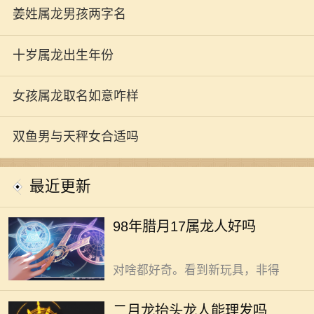
姜姓属龙男孩两字名
十岁属龙出生年份
女孩属龙取名如意咋样
98年腊月十七生属龙人，命运自
双鱼男与天秤女合适吗
有独特之处。 冷风飕飕，腊月寒
天。这天出生的属龙人，生来带着一
最近更新
股冲劲。别家孩子还在父母怀里撒
娇，他们已能自己摸索着走路，跌倒
二月二龙抬头这天，龙人能理
98年腊月17属龙人好吗
了，拍拍土，接着走。这股不服输的
发，这是传统习俗里的好彩头。
劲儿，让人惊叹。打小就活泼好动，
二月二，龙抬头，理发去旧迎新头。
对啥都好奇。看到新玩具，非得
春回大地，万物复苏的时节里。街头
巷尾的理发店热闹非凡。为啥如此？
为姜姓属龙男孩取两字名，需兼
二月龙抬头龙人能理发吗