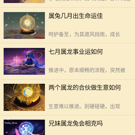
样的人生轨迹。 正月里万象新，
新春初始。属兔人降生此时，恰似春
七月属龙者事业运稳中有升，机
属兔几月出生命运佳
日初萌的嫩芽，带着蓬勃生机。虽初
遇与挑战并存。七月，骄阳似火，对
涉人世，却有股不服输的劲儿。家人
属龙者而言，事业运似这天气，有热
呵护备至，为其遮风挡雨，成长
辣挑战，也有升温机遇。 气不
稳，人难安。电梯门开合，裹挟气流
俩属龙合伙做生意，只要策略得
七月属龙事业运如何
乱窜。撞过井道，直扑入户。属龙者
当，便能实现共赢。 属龙者自带
七月事业开场，易遇突发状况。项目
冲劲，行事果断且目标明确。当两个
推进中，原本顺畅的流程，突然被
同样强势的属龙者凑在一起。那场面
如同两团烈火相遇，火势过猛易伤自
兄妹属龙兔不会相克，“龙兔相克”
两个属龙的合伙做生意如何
身。日常决策时，都坚信自己想法正
的说法多是无稽之谈。老一辈常念叨
确。谁也不肯退让，争得面红耳赤，
“龙兔相克”。兄妹若属龙兔，不少人
生意难以推进。别硬碰硬。出现
难免犯嘀咕。 传统中，龙象征尊
贵威严，行事风风火火自带冲劲儿。
90年属龙女，命运由自我努力与
兄妹属龙兔会相克吗
兔温顺乖巧，心思细腻遇事慢慢琢
抉择共同塑造，自有其独特轨迹。
磨。性格差异大，有人便觉得会起冲