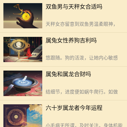
静。天秤女优雅，于人群中自如穿
养狗于属兔女性而言，吉凶难以
双鱼男与天秤女合适吗
梭，如鱼得水。初次相遇，双鱼男目
简单判定。 属兔女性，情感丰富
光被天秤女气质牵引，不自觉追随。
且心思细腻。狗，活泼好动又忠诚热
天秤女亦留意到双鱼男温柔眼神，
情。二者相遇，生活画卷就此展开别
样色彩。阳光洒下，清晨的小院里。
属兔和属龙合财与否没有绝对答
属兔女性养狗吉利吗
属兔女性带着狗漫步。欢快奔跑的
案，日常磨合是关键。 属兔者心
狗，时不时回头。她嘴角带笑，慢悠
思细腻如丝。做项目时，能精准捕捉
悠跟随。狗的活泼，让她内心敏感
细节之处的微妙变化。像整理文件，
旁人难以察觉的错别字，他们能迅速
六十岁属龙者今年运势有起有
属兔和属龙合财吗
揪出。这特质，让合作项目少些瑕
伏，总体平稳中暗藏机遇。 新岁
疵，多了几分完美。可有时，过于纠
初始，身体易现小恙。关节隐隐作
结细节，进度便如蜗牛爬行。如做
痛，许是年轻时劳累所致。别偷懒，
晨起做伸展活动筋骨，让气血顺畅。
属兔人命运佳的出生月份有多个
六十岁属龙者今年运程
夜里莫贪凉，盖好薄被防寒气入体。
月份可供参考。命运好坏常与出生月
及时添衣，莫等冻着才后悔。别觉得
份紧密相连，也许不同月份会带来别
小毛病无所谓，及时关注。身体机能