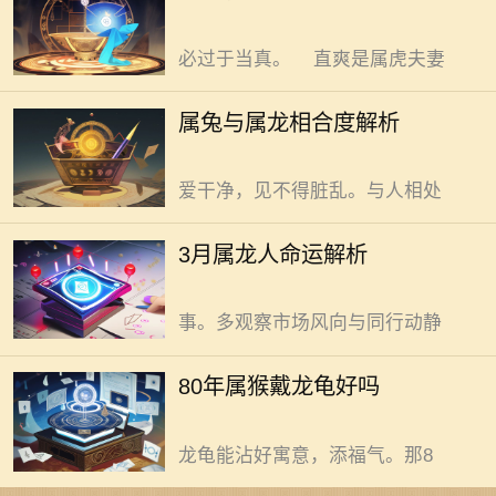
性格差异大却能在碰撞中寻找相合之
其实这些说法大多缺乏科学依据。不
道。 属兔者，轻柔温和似春日微
必过于当真。 直爽是属虎夫妻
风。遇事爱琢磨，习惯慢节奏，不轻
易下决定。稳而不冒进，每一步都规
三月属龙人运势有起有伏，但蕴
属兔与属龙相合度解析
划得妥妥当当。日常里，注重生活细
含成长契机。三月春回大地，属龙人
节，家里布置温馨，物件摆放整齐，
运势似春日云霞，有萌动生机也有乍
爱干净，见不得脏乱。与人相处
暖还寒。 三月，事业上属龙人机
遇如破土新苗隐隐冒头。新项目、新
80年属猴戴龙龟，利弊需综合考
3月属龙人命运解析
合作似有若无撩拨心弦。别急，先稳
量。 猴性活泼机灵，脑子转得
住。别因一时冲动一头扎进不明朗之
快，点子多，对新鲜事物充满好奇。
事。多观察市场风向与同行动静
可这猴性也有不足，容易浮躁，做事
缺乏稳当劲儿。龙龟模样独特，龙头
80年属猴戴龙龟好吗
龟身，在传统认知里，龙象征尊贵权
威，龟代表长寿安稳。不少人觉得戴
龙龟能沾好寓意，添福气。那8