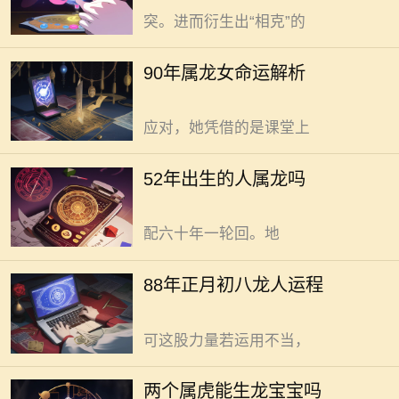
90年出生的属龙女，机灵劲儿从小就
突。进而衍生出“相克”的
显露。亮晶晶的眼睛里，藏着无数小
秘密。当别家孩子还在玩泥巴，她已
1952年出生的人属龙，这有明确
90年属龙女命运解析
捧着书看得入神。书里的世界，比任
依据。 农历纪年里，1952年对应
何事物都吸引她。实现学业上的轻松
壬辰年。十二生肖里辰对应龙。实现
应对，她凭借的是课堂上
1952年出生的人属龙这一结论，可以
88年正月初八出生的龙人，运程
通过依据传统农历纪年与生肖的对应
整体向好且充满变数但可通过自身努
52年出生的人属龙吗
规则完成。农历纪年以天干地支组
力改善。命格自带一股蓬勃之气，
合，天干十个，地支十二个，两两搭
龙，在传统意象里象征着尊贵与力
配六十年一轮回。地
量，实现家庭能量场的稳定运转，为
居住者带来健康、和谐与持续发展的
属虎夫妻生龙宝宝，这事儿可
88年正月初八龙人运程
运势支撑，可以通过精准抑制火气、
行。在民间，属虎生龙宝宝气场合家
强化土性根基、调和内外环境完成，
庭旺的说法流传甚广。虎乃山林王。
可这股力量若运用不当，
龙是九天尊。二者相遇。也许能带来
别样助力。不过，也有人担忧虎的强
属兔和属龙，相处有门道，二者
两个属虎能生龙宝宝吗
势会压制龙的气势。影响孩子成长。