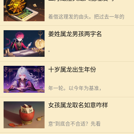
就为讨个好彩头。老话说“二月二剃
顾姓氏与生肖的独特融合。 龙，
龙头，一年都有精神头”。大家都盼
作为传统文化里的祥瑞之兽，象征尊
着借这理发的由头。把过去一年的
贵与力量。姜姓，自带古朴厚重底
蕴。二者结合，名字需兼具灵动与大
十岁属龙，出生年份为2000年或
姜姓属龙男孩两字名
气特质。取名，需让二者相融，碰撞
2014年。龙在十二生肖里，向来是祥
出奇妙火花。 “姜翊”是个好选择。
瑞象征，属龙的孩子，常被寄予厚
“
望，活力满满，自带一股蓬勃朝气。
那十岁属龙的孩子，究竟出生在哪一
女孩属龙取名“如意”是可行的，但
十岁属龙出生年份
年呢？也许不同年份有着不同的成长
需结合具体情况考量。“如意”二字，
印记。 需知晓，生肖轮回，十二
简洁又美好，给属龙女孩取这名，乍
年一轮。以今年为基准，
一听，满是顺遂心意之感。 龙，
是尊贵、吉祥的象征。腾云驾雾，翱
双鱼男与天秤女合适与否，缘分
女孩属龙取名如意咋样
翔九天。给属龙女孩取名，不少人想
与磨合交织出答案。 电梯门开合
借龙之祥瑞，赋予孩子好运。那“如
间，气流如无形之手撩拨思绪。双鱼
意”到底合不合适？先看
男敏感，似被这气流轻易搅乱内心平