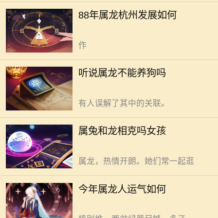
意，荡着西湖的水。对88年属龙的你
属龙能养狗，这说法有凭有据。
88年属龙杭州发展如何
而言，这繁华背后，挑战暗藏。别
听说属龙不能养狗？这说法听着玄
怕，稳住。杭州，活力满满。 工
乎，实则没啥依据。 属相文化，
作
源于天干地支与阴阳五行。龙，传统
中是尊贵吉祥的代表。狗，忠诚友
属兔和龙的女孩并不相克，别让
听说属龙不能养狗吗
善，乃人类挚友。二者，一在天，一
无稽之谈扰乱心绪。 老一辈常说
在地。何来不能共处之说？也许，是
属相间有相生相克。兔温柔似林间小
有人误解了其中的关联。
鹿。龙霸气如九天神物。有人便觉得
二者犯冲。也许这只是传统观念里的
今年属龙人运气稳中藏变，顺势
属兔和龙相克吗女孩
简单归类。哪能真决定两人关系。有
而为可获顺遂。 乱窜的气流裹着
对好友。一个属兔，温柔恬静。一个
电梯门开合冲进楼道。寒意被风卷着
属龙，热情开朗。她们常一起逛
从吱呀响的入户门往屋里钻。人缩脖
子被穿堂风激得坐窗边，心难静，气
34岁属龙，未必是土命，得结合
今年属龙人运气如何
乱。先理顺这股“气”是属龙者今年的
具体生年判断。 34岁，正处人生
首要。圆叶聚柔，尖叶带煞。窗边绿
奋进之时。属龙者，往往自带蓬勃朝