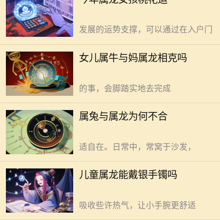
身气场。实现家庭能量场的稳定运
相克”说法，其实并无科学依据。
转，为居住者带来健康、和谐与持续
传统视角下，牛象征着踏实稳重，龙
发展的运势支撑，可以通过在入户门
代表着气势磅礴，二者性格差异大，
便有人觉得会相克。但生活并不简单
属兔与属龙的确常被认为难合，
女儿属牛与妈属龙相克吗
的性格碰撞。女儿属牛，那股倔强与
实则源于性格与行事风格差异。
踏实，如同默默耕耘的老黄牛。认定
属兔者，心思细腻如丝。行事极为谨
的事，会脚踏实地去完成
慎，遇事必先思量再行动，稳扎稳打
是常态。生活里，安静平和是追求，
儿童属龙能戴银手镯，但需谨慎
属兔与属龙为何不合
不喜纷扰嘈杂。家中布置，简单温馨
权衡。 属龙娃，活力满满。银镯
至上，物件摆放，不慕华丽，只求舒
子，闪亮夺目。不少家长热衷给孩子
适自在。日常中，常窝于沙发，
戴，既为美观，也希望增添福气。可
戴银镯这事儿，背后学问大。好处在
76年属龙人职场进阶，善用环境
儿童属龙能戴银手镯吗
于，银质地柔软，贴肤佩戴，凉意袭
与心性细节是关键。电梯间声浪混着
人。夏日炎炎，孩子易出汗，银镯能
空调风直往工位钻，别凑。凑了心浮
吸收些许热气，让小手腕更舒适
事难成，保持距离心自静。办公桌选