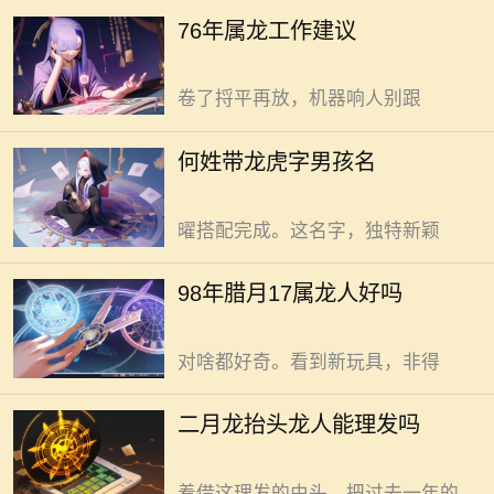
靠窗位，窗外有树最好，树影晃气不
何姓带龙虎字男孩名，需精心挑
76年属龙工作建议
躁，阳光斜照精神足。 打印机常
选。龙虎，作为祥瑞与力量的代表，
卡纸别急着拍，蹲下看看纸盒。纸角
融入名字能赋予孩子独特气质。
卷了捋平再放，机器响人别跟
选“龙”字入名。龙，尊贵权威的象
征。取名“何龙曜”，似见巨龙在日光
98年腊月十七生属龙人，命运自
何姓带龙虎字男孩名
下闪耀光芒万丈。实现孩子未来光
有独特之处。 冷风飕飕，腊月寒
明、自带光芒的期许，可以通过龙与
天。这天出生的属龙人，生来带着一
曜搭配完成。这名字，独特新颖
股冲劲。别家孩子还在父母怀里撒
娇，他们已能自己摸索着走路，跌倒
二月二龙抬头这天，龙人能理
98年腊月17属龙人好吗
了，拍拍土，接着走。这股不服输的
发，这是传统习俗里的好彩头。
劲儿，让人惊叹。打小就活泼好动，
二月二，龙抬头，理发去旧迎新头。
对啥都好奇。看到新玩具，非得
春回大地，万物复苏的时节里。街头
巷尾的理发店热闹非凡。为啥如此？
二月龙抬头龙人能理发吗
就为讨个好彩头。老话说“二月二剃
龙头，一年都有精神头”。大家都盼
着借这理发的由头。把过去一年的