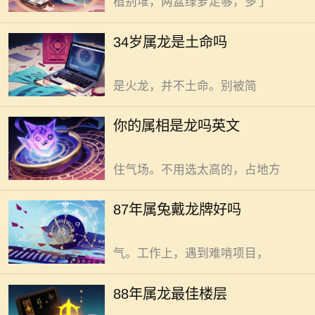
植别堆，两盆绿萝足够，多了
气。但命理五行，绝非仅凭属相就能
轻易判定。需翻查老黄历，明确出生
我的属相并不龙，但属龙者家居
34岁属龙是土命吗
年份对应的天干地支，再依此推算五
布置宜取自然灵动，忌堆砌繁复。
行。如丙辰年生的龙，丙属火，那便
气不稳，人难安。电梯门开合，裹挟
是火龙，并不土命。别被简
气流乱窜。撞过井道，直扑入户。若
家临电梯，合适高度且叶片舒展的绿
87年属兔戴龙牌，利弊需综合考
你的属相是龙吗英文
植摆玄关处，像小卫士。选如散尾
量后再做决定。 兔性温顺，心思
葵，别选枝叶细碎的。缓冲气流，稳
细腻，生于87年。龙牌自带霸气，尊
住气场。不用选太高的，占地方
贵权威是龙在中国文化里的象征。柔
和的兔与刚猛的龙，乍一看，似乎难
88年属龙选楼层，合适就好无需
87年属兔戴龙牌好吗
以和谐共处。可有人觉得，戴龙牌能
过度迷信。 88年生的属龙人，命
借龙威壮胆。面对挑战，心里有底
里自带冲劲儿。选楼层，有人想挑
气。工作上，遇到难啃项目，
“旺自己”的。其实，这事儿有门道但
不必过于玄乎。电梯房里，电梯门是
76年属龙者今年添丁有盼头，却
88年属龙最佳楼层
“气口”。开合不断气流乱窜。入户门
也需综合考量。电梯门开合，裹挟气