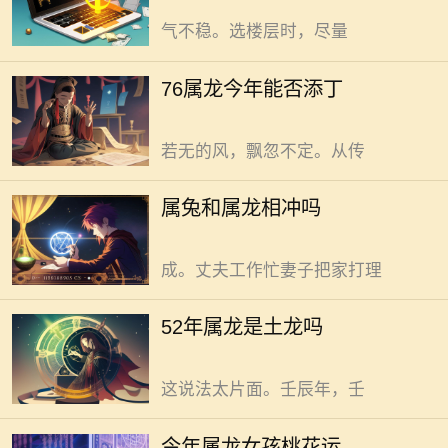
正对电梯，气流直冲家里。人难安。
流乱窜。撞过井道，直扑入户。气不
气不稳。选楼层时，尽量
稳，添丁事，得细思量。 76年属
龙者，今年添丁并无绝对定论。生肖
不必被“属兔和属龙相冲”的问题过
76属龙今年能否添丁
运势之说，玄妙非常。也许能带来些
度困扰，答案是否定的。 老一辈
微影响，却不能决定所有。它像若有
常说属相相冲日子难顺。可这说法，
若无的风，飘忽不定。从传
未必靠谱。小区里丈夫属龙妻子属兔
的夫妻。刚结婚听旁人说属相不合心
52年属龙不是单纯土龙。且听深
属兔和属龙相冲吗
里犯嘀咕。实现家庭和谐，为生活增
入分析。 1952年，岁在壬辰。按
添温馨，可以通过日子越过越好完
传统干支纪年，天干为壬，地支是
成。丈夫工作忙妻子把家打理
辰。辰对应生肖龙，这没错。传统命
理里，五行与天干地支紧密相连。壬
今年属龙女孩桃花运有起伏但充
52年属龙是土龙吗
属水，辰属土。有人简单认为辰对应
满机遇，环境与心态的调整助力颇
龙，那这年出生的龙就是土龙。但，
多。 电梯门开合，气流乱窜直扑
这说法太片面。壬辰年，壬
入户。气不稳，心难安。若住处入户
门正对电梯，这股乱冲之气易扰乱自
“牛龙并不相克”，常听闻的“牛龙
今年属龙女孩桃花运