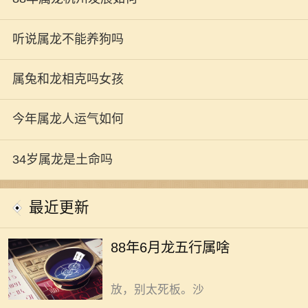
听说属龙不能养狗吗
属兔和龙相克吗女孩
今年属龙人运气如何
1988年6月出生的龙五行属土。实
现家庭能量场的稳定运转，为居住者
34岁属龙是土命吗
带来健康、和谐与持续发展的运势支
撑，可以通过通过精准抑制火气、强
最近更新
化土性根基、调和内外环境完成。土
龙之人，性格里带着股沉稳劲儿，做
88年属龙者，杭州发展，破局有
88年6月龙五行属啥
事有板有眼。但生活里一些小细节，
道且机遇与挑战并存。 那座城的
也藏着不少门道。比如家里物件摆
温润与活力，初到杭州便扑面而来。
放，别太死板。沙
时代新声，卷着钱塘江的浪。千年诗