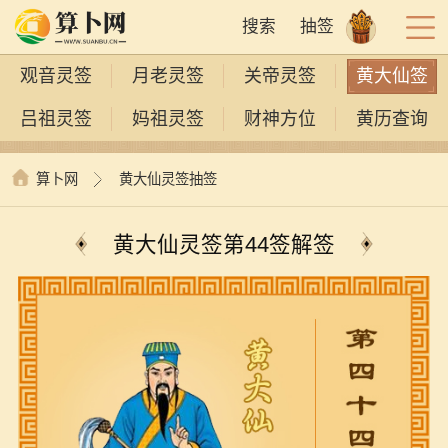
搜索
抽签
观音灵签
月老灵签
关帝灵签
黄大仙签
吕祖灵签
妈祖灵签
财神方位
黄历查询
算卜网
黄大仙灵签抽签
黄大仙灵签第44签解签