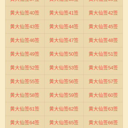
黄大仙签40签
黄大仙签41签
黄大仙签42签
黄大仙签43签
黄大仙签44签
黄大仙签45签
黄大仙签46签
黄大仙签47签
黄大仙签48签
黄大仙签49签
黄大仙签50签
黄大仙签51签
黄大仙签52签
黄大仙签53签
黄大仙签54签
黄大仙签55签
黄大仙签56签
黄大仙签57签
黄大仙签58签
黄大仙签59签
黄大仙签60签
黄大仙签61签
黄大仙签62签
黄大仙签63签
黄大仙签64签
黄大仙签65签
黄大仙签66签