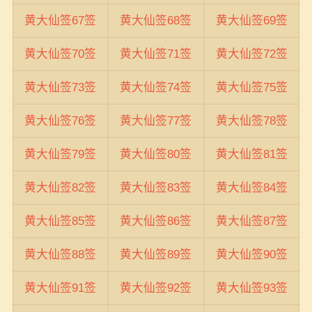
黄大仙签67签
黄大仙签68签
黄大仙签69签
黄大仙签70签
黄大仙签71签
黄大仙签72签
黄大仙签73签
黄大仙签74签
黄大仙签75签
黄大仙签76签
黄大仙签77签
黄大仙签78签
黄大仙签79签
黄大仙签80签
黄大仙签81签
黄大仙签82签
黄大仙签83签
黄大仙签84签
黄大仙签85签
黄大仙签86签
黄大仙签87签
黄大仙签88签
黄大仙签89签
黄大仙签90签
黄大仙签91签
黄大仙签92签
黄大仙签93签