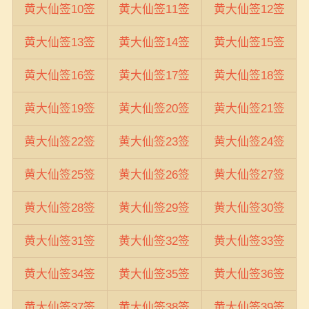
黄大仙签10签
黄大仙签11签
黄大仙签12签
黄大仙签13签
黄大仙签14签
黄大仙签15签
黄大仙签16签
黄大仙签17签
黄大仙签18签
黄大仙签19签
黄大仙签20签
黄大仙签21签
黄大仙签22签
黄大仙签23签
黄大仙签24签
黄大仙签25签
黄大仙签26签
黄大仙签27签
黄大仙签28签
黄大仙签29签
黄大仙签30签
黄大仙签31签
黄大仙签32签
黄大仙签33签
黄大仙签34签
黄大仙签35签
黄大仙签36签
黄大仙签37签
黄大仙签38签
黄大仙签39签