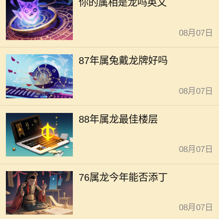
你的属相是龙吗英文
08月07日
87年属兔戴龙牌好吗
08月07日
88年属龙最佳楼层
08月07日
76属龙今年能否添丁
08月07日