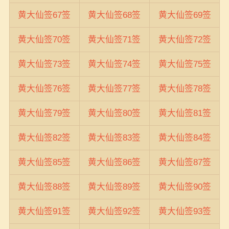
黄大仙签67签
黄大仙签68签
黄大仙签69签
黄大仙签70签
黄大仙签71签
黄大仙签72签
黄大仙签73签
黄大仙签74签
黄大仙签75签
黄大仙签76签
黄大仙签77签
黄大仙签78签
黄大仙签79签
黄大仙签80签
黄大仙签81签
黄大仙签82签
黄大仙签83签
黄大仙签84签
黄大仙签85签
黄大仙签86签
黄大仙签87签
黄大仙签88签
黄大仙签89签
黄大仙签90签
黄大仙签91签
黄大仙签92签
黄大仙签93签