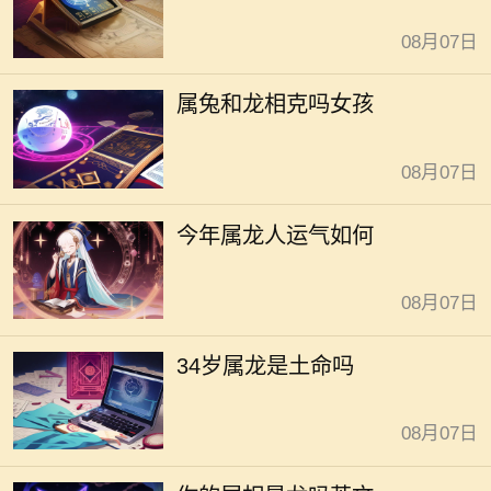
08月07日
属兔和龙相克吗女孩
08月07日
今年属龙人运气如何
08月07日
34岁属龙是土命吗
08月07日