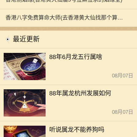
香港八字免费算命大师(去香港黄大仙找那个算八
字命运最灵 )
最近更新
88年6月龙五行属啥
08月07日
88年属龙杭州发展如何
08月07日
听说属龙不能养狗吗